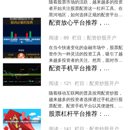
随着股票市场的活跃，越来越多的投资
者开始关注股票配资这一杠杆工具。在
黑河地区，如何选择正规的配资平台、
查询合法公司资质，成为许多股民关注
配资放心平台推荐，安全可靠首选，助您稳健投资！
的焦点。本文将为您提供一....
阅读：
89
栏目：
配资炒股开户
在当今快速变化的金融市场中，股票配
资作为一种灵活的投资工具，吸引了越
来越多投资者的关注。然而，面对市场
上众多的配资平台，如何选择一个安全
配资手机平台推荐，安全高效易操作
可靠、值得信赖的平台，成....
阅读：
121
栏目：
配资炒股开户
随着移动互联网的普及按周配资炒股，
越来越多的投资者选择通过手机进行股
票配资。配资手机平台以其便捷性、实
时性和灵活性，成为现代投资者的重要
股票杠杆平台推荐：安全正规的十大券商排名
工具。然而，市场上平台众....
阅读：
141
栏目：
配资炒股开户