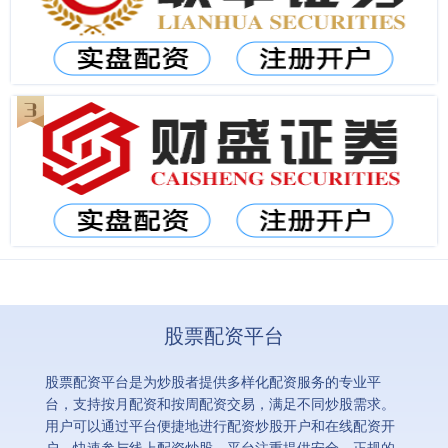
股票配资平台
股票配资平台是为炒股者提供多样化配资服务的专业平
台，支持按月配资和按周配资交易，满足不同炒股需求。
用户可以通过平台便捷地进行配资炒股开户和在线配资开
户，快速参与线上配资炒股。平台注重提供安全、正规的