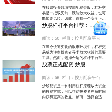
在股票投资领域按周配资炒股，杠杆交
易是一把双刃剑，既能放大收益，也可
能加剧风险。因此，选择一个安全正规
的券商平台至关重要。本文将为您推荐
炒股杠杆平台推荐：安全高收益交易平台选择指南
十大安全可靠的券商，帮助....
阅读：
50
栏目：
按月配资平台
在当今快速变化的股市环境中，杠杆交
易成为许多投资者寻求放大收益的重要
工具。然而，选择合适的杠杆平台至关
重要，不仅关系到投资收益，更直接影
股票正规配资 炒股配资网站推荐：助你资金翻倍，投资无忧
响资金安全。本文将为您提....
阅读：
56
栏目：
按月配资平台
炒股配资是一种利用杠杆原理放大资金
的投资方式，可以帮助投资者在短时间
内获得更高的收益。然而，选择合适的
炒股配资网站至关重要，它直接影响着
投资者的资金安全和收益率....