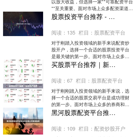
以放大收益，但选择一家**可靠配资平台
**至关重要。面对市场上众多配资渠道，
投资者往往难以辨别真伪。本文将为您
股票投资平台推荐 - 新手入门指南
梳理选择配资平台....
阅读：
135
栏目：
股票配资平台
对于刚踏入投资领域的新手来说配资炒
股开户，选择一个合适的股票投资平台
是最关键的第一步。面对市场上众多的
券商和交易软件，如何做出明智的选
买股票平台推荐｜新手开户指南
择？本文将为您详细解析主流....
阅读：
67
栏目：
股票配资平台
对于刚刚踏入投资领域的新手来说，选
择一个合适的股票交易平台是成功理财
的第一步。面对市场上众多的券商和交
易软件，如何挑选出既安全又适合自己
黑河股票配资平台推荐及正规公司查询指南
的平台？本文将为你详细解....
阅读：
109
栏目：
配资炒股开户