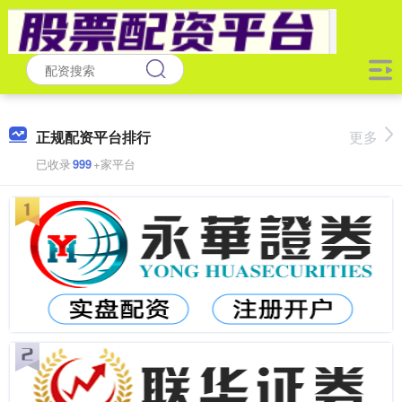
正规配资平台排行
更多
已收录
999
+家平台