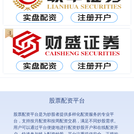
股票配资平台
股票配资平台是为炒股者提供多样化配资服务的专业平
台，支持按月配资和按周配资交易，满足不同炒股需求。
用户可以通过平台便捷地进行配资炒股开户和在线配资开
户，快速参与线上配资炒股。平台注重提供安全、正规的