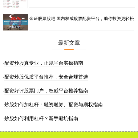
金证股票股吧 国内权威股票配资平台，助你投资更轻松
最新文章
配资炒股真专业，正规平台实操指南
·
配资炒股优质平台推荐，安全合规首选
·
配资好评股票门户，权威平台推荐指南
·
炒股如何加杠杆：融资融券、配资与期权指南
·
炒股如何利用杠杆？新手避坑指南
·