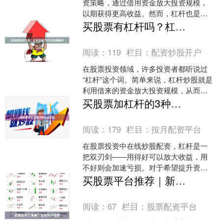
资策略，通过借用资金放大投资规模，
以期获得更高收益。然而，杠杆也是一
把双刃剑专业配资，既能放大收益，也
买股票有杠杆吗？杠杆炒股方式与风险解析
会放大亏损。本文将详细介....
阅读：
119
栏目：
配资炒股开户
在股票投资领域，许多投资者都听说过
“杠杆”这个词。简单来说，杠杆炒股就是
利用借来的资金放大投资规模，从而在
股价上涨时获得更高的收益。那么，买
买股票加杠杆的3种合法方法
股票真的有杠杆吗？答....
阅读：
179
栏目：
按月配资平台
在股票投资中在线炒股配资，杠杆是一
把双刃剑——用得好可以放大收益，用
不好则会加速亏损。对于希望提升资金
使用效率的投资者来说，了解合法合规
买股票平台推荐｜新手开户指南
的加杠杆方式至关重要。本....
阅读：
67
栏目：
股票配资平台