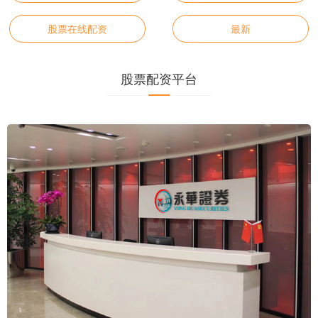
股票在线配资
最新
股票配资平台