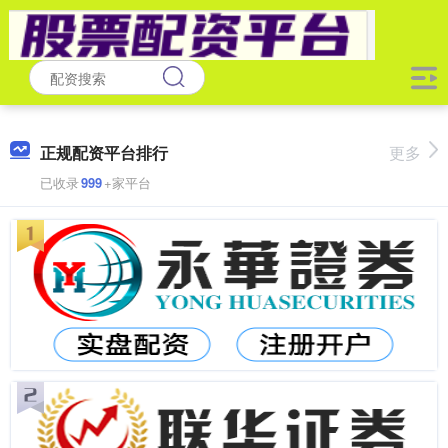
正规配资平台排行
更多
已收录
999
+家平台