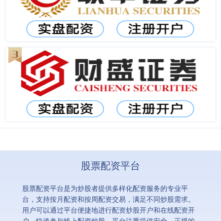
股票配资平台
股票配资平台是为炒股者提供多样化配资服务的专业平
台，支持按月配资和按周配资交易，满足不同炒股需求。
用户可以通过平台便捷地进行配资炒股开户和在线配资开
户，快速参与线上配资炒股。平台注重提供安全、正规的