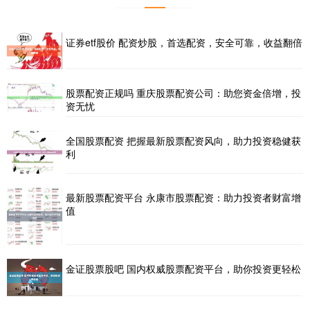
证券etf股价 配资炒股，首选配资，安全可靠，收益翻倍
股票配资正规吗 重庆股票配资公司：助您资金倍增，投
资无忧
全国股票配资 把握最新股票配资风向，助力投资稳健获
利
最新股票配资平台 永康市股票配资：助力投资者财富增
值
金证股票股吧 国内权威股票配资平台，助你投资更轻松