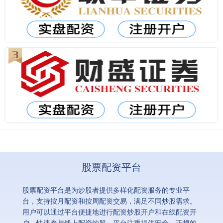
股票配资平台
股票配资平台是为炒股者提供多样化配资服务的专业平
台，支持按月配资和按周配资交易，满足不同炒股需求。
用户可以通过平台便捷地进行配资炒股开户和在线配资开
户，快速参与线上配资炒股。平台注重提供安全、正规的