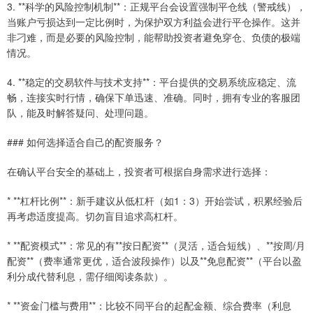
3. **科学的风险控制机制**：正规平台会设置强制平仓线（警戒线），
当账户亏损达到一定比例时，为保护双方利益会进行平仓操作。这并
非刁难，而是必要的风险控制，能帮助投资者避免穿仓、负债的极端
情况。
4. **稳定的交易软件与技术支持**：平台提供的交易系统应稳定、流
畅，连接实时行情，确保下单迅速、准确。同时，拥有专业的客服团
队，能及时解答疑问、处理问题。
### 如何选择适合自己的配资服务？
在确认平台安全的基础上，投资者可根据自身需求进行选择：
* **杠杆比例**：新手建议从低杠杆（如1：3）开始尝试，积累经验后
再考虑适度提高。切勿盲目追求高杠杆。
* **配资模式**：常见的有**按日配资**（灵活，适合短线）、**按周/月
配资**（费率通常更优，适合波段操作）以及**免息配资**（平台以盈
利分成代替利息，需仔细阅读条款）。
* **资金门槛与费用**：比较不同平台的起配金额、综合费率（利息